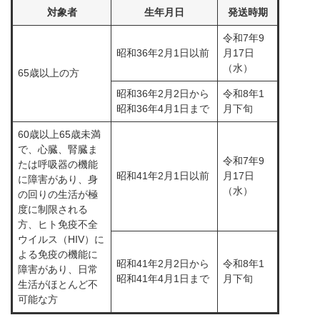
対象者
生年月日
発送時期
令和7年9
昭和36年2月1日以前
月17日
（水）
65歳以上の方
昭和36年2月2日から
令和8年1
昭和36年4月1日まで
月下旬
60歳以上65歳未満
で、心臓、腎臓ま
令和7年9
たは呼吸器の機能
昭和41年2月1日以前
月17日
に障害があり、身
（水）
の回りの生活が極
度に制限される
方、ヒト免疫不全
ウイルス（HIV）に
よる免疫の機能に
昭和41年2月2日から
令和8年1
障害があり、日常
昭和41年4月1日まで
月下旬
生活がほとんど不
可能な方