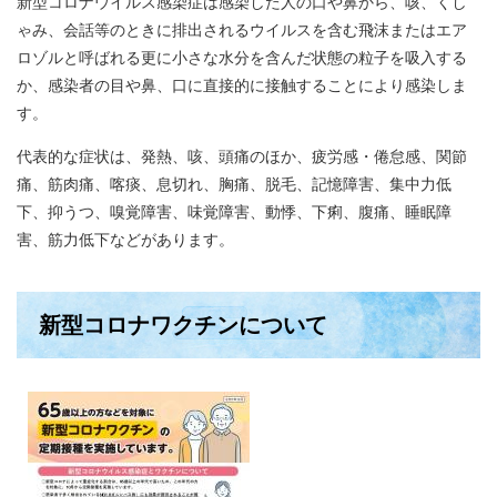
新型コロナウイルス感染症は感染した人の口や鼻から、咳、くし
ゃみ、会話等のときに排出されるウイルスを含む飛沫またはエア
ロゾルと呼ばれる更に小さな水分を含んだ状態の粒子を吸入する
か、感染者の目や鼻、口に直接的に接触することにより感染しま
す。
代表的な症状は、発熱、咳、頭痛のほか、疲労感・倦怠感、関節
痛、筋肉痛、喀痰、息切れ、胸痛、脱毛、記憶障害、集中力低
下、抑うつ、嗅覚障害、味覚障害、動悸、下痢、腹痛、睡眠障
害、筋力低下などがあります。
新型コロナワクチンについて