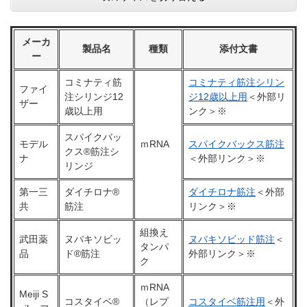
メーカ
製品名
種類
添付文書
ー
コミナティ筋
コミナティ筋注シリン
ファイ
注シリンジ12
ジ12歳以上用
＜外部リ
ザー
歳以上用
ンク＞
※
スパイクバッ
モデル
ｍRNA
スパイクバックス筋注
クス®筋注シ
ナ
＜外部リンク＞
※
リンジ
第一三
ダイチロナ®
ダイチロナ筋注
＜外部
共
筋注
リンク＞
※
組換え
武田薬
ヌバキソビッ
ヌバキソビッド筋注
＜
タンパ
品
ド®筋注
外部リンク＞
※
ク
ｍRNA
Meiji S
コスタイベ®
（レプ
コスタイベ筋注用
＜外