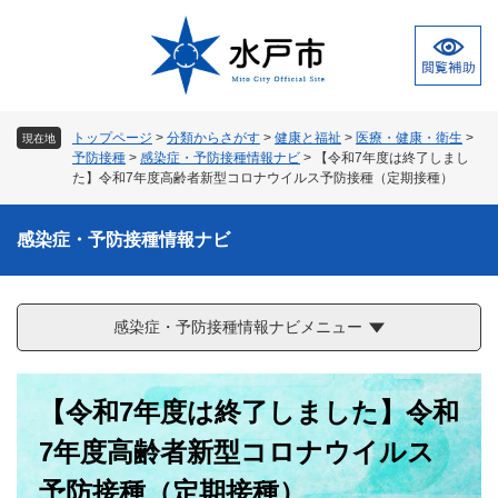
ペ
メ
ー
ニ
ジ
ュ
の
ー
先
を
頭
飛
トップページ
>
分類からさがす
>
健康と福祉
>
医療・健康・衛生
>
現在地
で
ば
予防接種
>
感染症・予防接種情報ナビ
>
【令和7年度は終了しまし
す
し
た】令和7年度高齢者新型コロナウイルス予防接種（定期接種）
。
て
本
感染症・予防接種情報ナビ
文
へ
感染症・予防接種情報ナビメニュー
本
【令和7年度は終了しました】令和
文
7年度高齢者新型コロナウイルス
予防接種（定期接種）