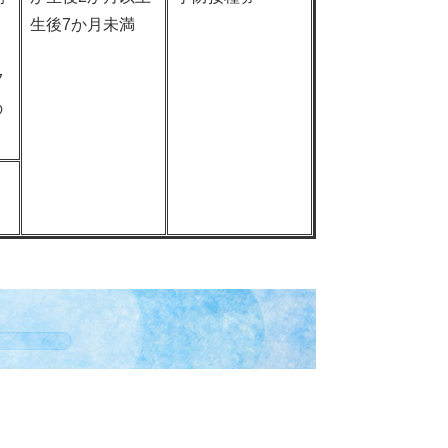
生後7か月未満
7
の