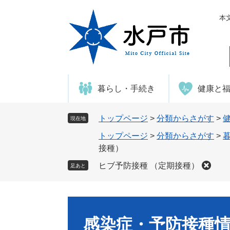
ペ
メ
ー
ニ
本
ジ
ュ
の
ー
先
を
頭
飛
で
ば
暮らし・手続き
健康と
す
し
。
て
本
トップページ
>
分類からさがす
>
現在地
文
トップページ
>
分類からさがす
>
へ
接種）
ヒブ予防接種 （定期接種）
足あと
感染症・予防接種