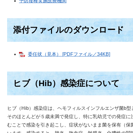
予防接種実施医療機関
添付ファイルのダウンロード
委任状（見本） [PDFファイル／34KB]
​ヒブ（Hib）感染症​
について
​ヒブ（Hib）感染症は、ヘモフィルスインフルエンザ菌b
そのほとんどが５歳未満で発症し、特に乳幼児での発症に
むことで感染を引き起こし、症状がないまま菌を保有（保