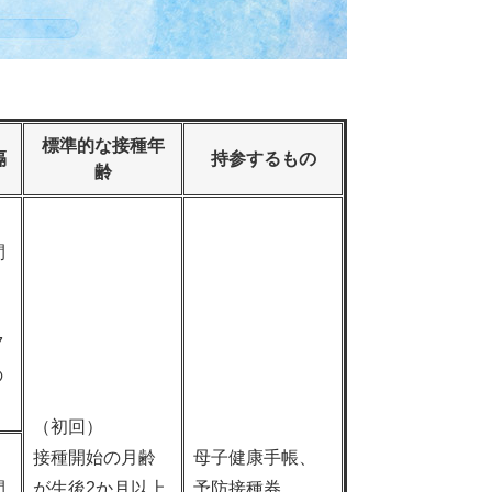
標準的な接種年
隔
持参するもの
齢
間
7
の
（初回）
接種開始の月齢
母子健康手帳、
間
が生後2か月以上
予防接種券