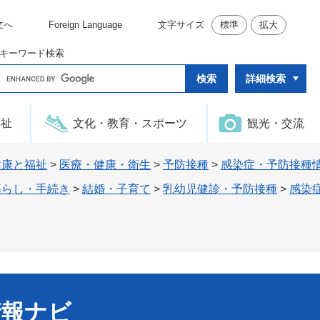
文へ
Foreign Language
文字サイズ
標準
拡大
キーワード検索
G
詳細検索
o
o
g
l
福祉
文化・教育・スポーツ
観光・交流
e
カ
ス
タ
健康と福祉
>
医療・健康・衛生
>
予防接種
>
感染症・予防接種
ム
検
暮らし・手続き
>
結婚・子育て
>
乳幼児健診・予防接種
>
感染
索
情報ナビ