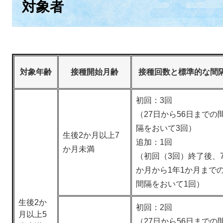
対象者
対象年齢
接種開始月齢
接種回数と標準的な間
初回：3回
（27日から56日までの
隔をおいて3回）
生後2か月以上7
追加：1回
か月未満
（初回（3回）終了後、
か月から1年1か月まで
間隔をおいて1回）
生後2か
初回：2回
月以上5
（27日から56日までの