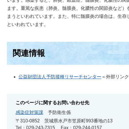
います。感染すると、肺炎、敗血症、髄膜炎、化膿性の関
ます。重篤な疾患（肺炎、髄膜炎、化膿性の関節炎など）
まうといわれています。また、特に髄膜炎の場合は、生存し
といわれています。
関連情報
公益財団法人予防接種リサーチセンター
＜外部リンク
このページに関するお問い合わせ先
感染症対策課
予防衛生係
〒310-0852
茨城県水戸市笠原町993番地の13
Tel：029-243-7315
Fax：029-244-0157