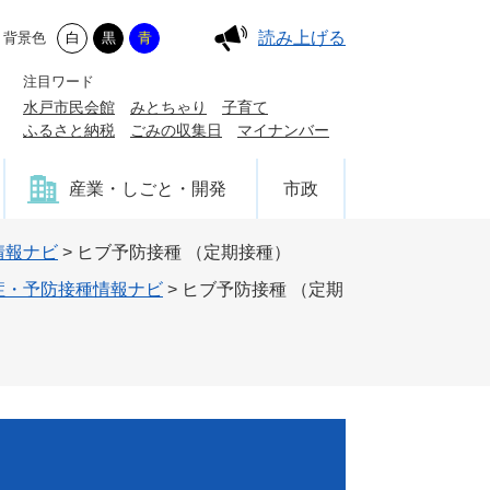
読み上げる
背景色
白
黒
青
注目ワード
水戸市民会館
みとちゃり
子育て
ふるさと納税
ごみの収集日
マイナンバー
産業・しごと・開発
市政
情報ナビ
>
ヒブ予防接種 （定期接種）
症・予防接種情報ナビ
>
ヒブ予防接種 （定期