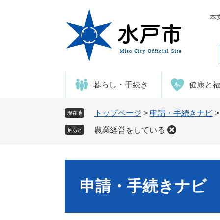
ペ
メ
ー
ニ
本
ジ
ュ
の
ー
先
を
頭
飛
で
ば
暮らし・手続き
健康と
す
し
。
て
本
トップページ
>
申請・手続きナビ
現在地
文
農業経営をしている
足あと
へ
申請・手続きナビ