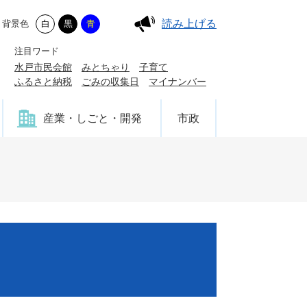
読み上げる
背景色
白
黒
青
注目ワード
水戸市民会館
みとちゃり
子育て
ふるさと納税
ごみの収集日
マイナンバー
産業・しごと・開発
市政