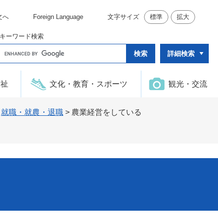
文へ
Foreign Language
文字サイズ
標準
拡大
キーワード検索
G
詳細検索
o
o
g
l
福祉
文化・教育・スポーツ
観光・交流
e
カ
ス
タ
>
就職・就農・退職
>
農業経営をしている
ム
検
索