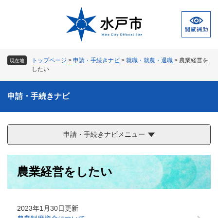
ペ
メ
ー
ニ
ジ
ュ
の
ー
先
を
頭
飛
トップページ
>
申請・手続きナビ
>
就職・就農・退職
>
農業経営を
現在地
で
ば
したい
す
し
。
て
申請・手続きナビ
本
文
へ
申請・手続きナビメニュー
本
農業経営をしたい
文
2023年1月30日更新