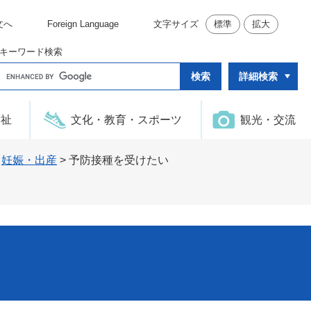
文へ
Foreign Language
文字サイズ
標準
拡大
キーワード検索
G
詳細検索
o
o
g
l
福祉
文化・教育・スポーツ
観光・交流
e
カ
ス
タ
>
妊娠・出産
>
予防接種を受けたい
ム
検
索