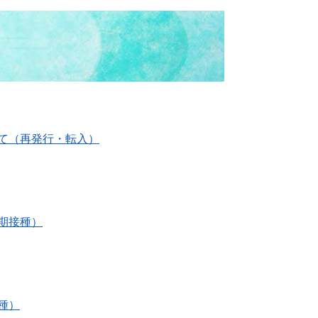
て（再発行・転入）
期接種）
種）