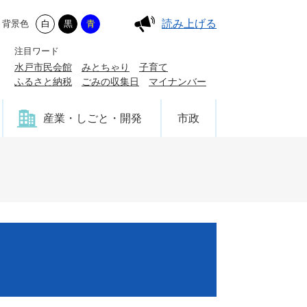
読み上げる
背景色
白
黒
青
注目ワード
水戸市民会館
みとちゃり
子育て
ふるさと納税
ごみの収集日
マイナンバー
産業・しごと・開発
市政