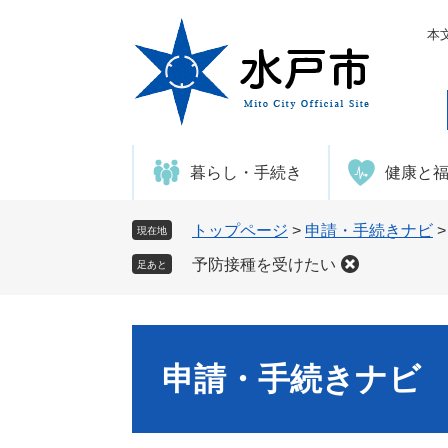
ペ
メ
ー
ニ
本
ジ
ュ
の
ー
先
を
頭
飛
で
ば
暮らし・手続き
健康と
す
し
。
て
本
トップページ
>
申請・手続きナビ
現在地
文
予防接種を受けたい
足あと
へ
申請・手続きナビ