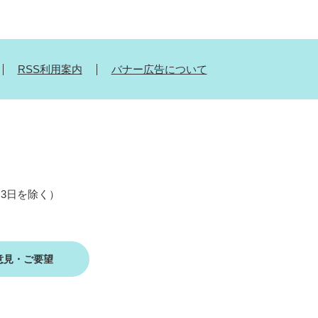
RSS利用案内
バナー広告について
月3日を除く）
意見・ご要望