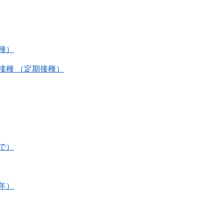
種）
接種 （定期接種）
で）
年）