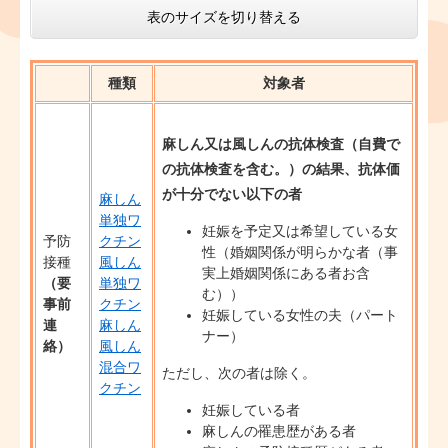
表のサイズを切り替える
種類
対象者
麻しん又は風しんの抗体検査（自費で
の抗体検査を含む。）の結果、抗体価
が十分でない以下の者
麻しん
単独ワ
妊娠を予定又は希望している女
予防
クチン
性（婚姻関係が明らかな者（事
接種
風しん
実上婚姻関係にある者お含
（要
単独ワ
む））
事前
クチン
妊娠している女性の夫（パート
連
麻しん
ナー）
絡）
風しん
混合ワ
ただし、次の者は除く。
クチン
妊娠している者
麻しんの罹患歴がある者