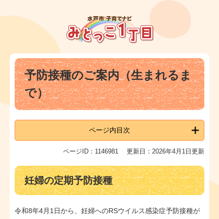
ペ
メ
ー
ニ
ジ
ュ
の
ー
先
を
頭
飛
本
で
ば
予防接種のご案内（生まれるま
文
す
し
。
て
で）
本
文
へ
ページ内目次
ページID：1146981
更新日：2026年4月1日更新
妊婦の定期予防接種
令和8年4月1日から、妊婦へのRSウイルス感染症予防接種が