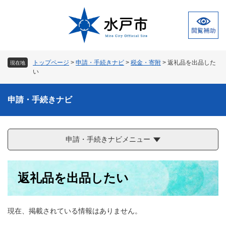
ペ
メ
ー
ニ
ジ
ュ
の
ー
先
を
頭
飛
トップページ
>
申請・手続きナビ
>
税金・寄附
>
返礼品を出品した
現在地
で
ば
い
す
し
。
て
申請・手続きナビ
本
文
へ
申請・手続きナビメニュー
本
返礼品を出品したい
文
現在、掲載されている情報はありません。