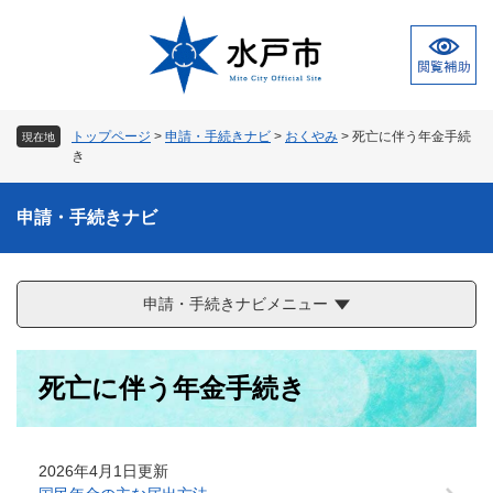
ペ
メ
ー
ニ
ジ
ュ
の
ー
先
を
頭
飛
トップページ
>
申請・手続きナビ
>
おくやみ
>
死亡に伴う年金手続
現在地
で
ば
き
す
し
。
て
申請・手続きナビ
本
文
へ
申請・手続きナビメニュー
本
死亡に伴う年金手続き
文
2026年4月1日更新