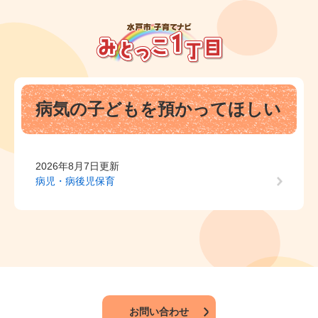
ペ
メ
ー
ニ
ジ
ュ
の
ー
先
を
頭
飛
本
で
ば
病気の子どもを預かってほしい
文
す
し
。
て
本
文
2026年8月7日更新
へ
病児・病後児保育
お問い合わせ