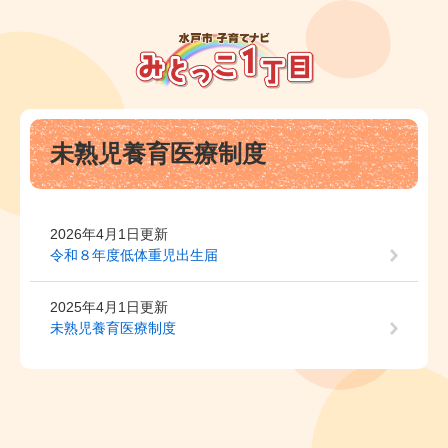
ペ
メ
ー
ニ
ジ
ュ
の
ー
先
を
頭
飛
本
で
ば
未熟児養育医療制度
文
す
し
。
て
本
文
2026年4月1日更新
へ
令和８年度低体重児出生届
2025年4月1日更新
未熟児養育医療制度