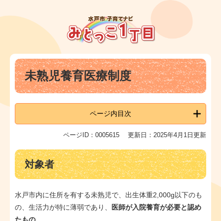
ペ
メ
ー
ニ
ジ
ュ
の
ー
先
を
頭
飛
本
で
ば
未熟児養育医療制度
文
す
し
。
て
本
文
ページ内目次
へ
ページID：0005615
更新日：2025年4月1日更新
対象者
水戸市内に住所を有する未熟児で、出生体重2,000g以下のも
の、生活力が特に薄弱であり、
医師が入院養育が必要と認め
たもの。