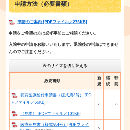
申請方法（必要書類）
申請のご案内 [PDFファイル／276KB]
申請をご希望の方は必ず事前にご相談ください。
入院中の申請をお願いいたします。退院後の申請はできませ
んのでご注意ください。
表のサイズを切り替える
新
継
転
必要書類
規
続
院
養育医療給付申請書（様式第3号） [PD
Fファイル／65KB]
○
○
（見本） [PDFファイル／101KB]
医療意見書（様式第4号）[PDFファイ
○