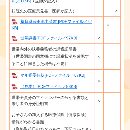
ル／91KB]
（医師が記入）
転院先の医療意見書（医師が記入）
○
養育継続承認申請書 [PDFファイル／47
○
KB]
世帯調書[PDFファイル／97KB]
○
世帯内外の扶養義務者の課税証明書
（世帯調書の同意欄にて課税状況を確認す
○
ることに同意した場合は不要）
マル福委任状[PDFファイル／67KB]
○
（見本）[PDFファイル／83KB]
世帯全員分のマイナンバーの分かる書類と
○
来庁者の身分証明書
お子さんの加入する医療保険（健康保険）
情報がわかる書類
（資格取得日のわかるもの。下記(1)～(3)い