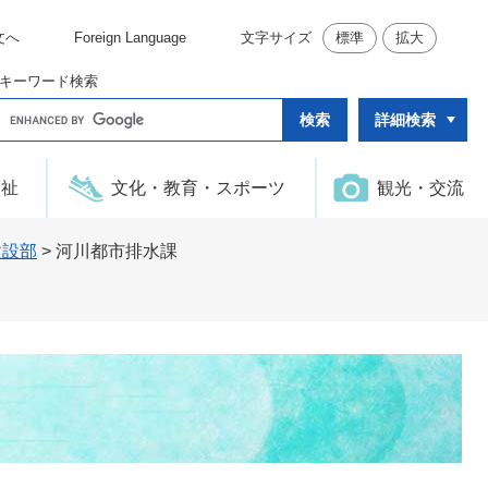
文へ
Foreign Language
文字サイズ
標準
拡大
キーワード検索
G
詳細検索
o
o
g
l
福祉
文化・教育・スポーツ
観光・交流
e
カ
ス
タ
建設部
>
河川都市排水課
ム
検
索