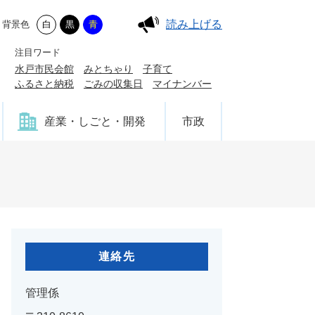
読み上げる
背景色
白
黒
青
注目ワード
水戸市民会館
みとちゃり
子育て
ふるさと納税
ごみの収集日
マイナンバー
産業・しごと・開発
市政
連絡先
管理係