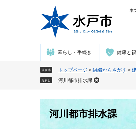
ペ
メ
ー
ニ
本
ジ
ュ
の
ー
先
を
頭
飛
で
ば
暮らし・手続き
健康と
す
し
。
て
本
トップページ
>
組織からさがす
>
現在地
文
河川都市排水課
足あと
へ
本
文
河川都市排水課