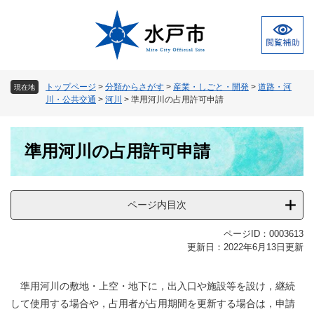
ペ
メ
ー
ニ
ジ
ュ
の
ー
先
を
頭
飛
トップページ
>
分類からさがす
>
産業・しごと・開発
>
道路・河
現在地
で
ば
川・公共交通
>
河川
>
準用河川の占用許可申請
す
し
。
て
本
本
準用河川の占用許可申請
文
文
へ
ページ内目次
ページID：0003613
更新日：2022年6月13日更新
準用河川の敷地・上空・地下に，出入口や施設等を設け，継続
して使用する場合や，占用者が占用期間を更新する場合は，申請