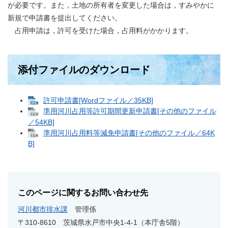
が必要です。また，土地の所有者を変更した場合は，すみやかに
新規で申請書を提出してください。
占用申請は，許可を受けた場合，占用料がかかります。
添付ファイルのダウンロード
許可申請書[Wordファイル／35KB]
準用河川占用等許可期間更新申請書[その他のファイル
／54KB]
準用河川占用料等減免申請書[その他のファイル／64K
B]
このページに関するお問い合わせ先
河川都市排水課
管理係
〒310-8610
茨城県水戸市中央1-4-1（本庁舎5階）