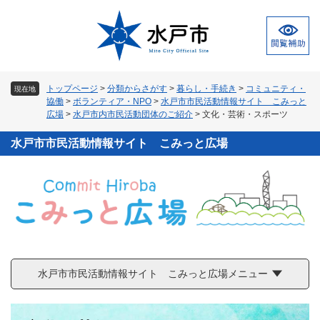
ペ
メ
ー
ニ
ジ
ュ
の
ー
先
を
頭
飛
トップページ
>
分類からさがす
>
暮らし・手続き
>
コミュニティ・
現在地
で
ば
協働
>
ボランティア・NPO
>
水戸市市民活動情報サイト こみっと
す
し
広場
>
水戸市内市民活動団体のご紹介
>
文化・芸術・スポーツ
。
て
本
水戸市市民活動情報サイト こみっと広場
文
へ
水戸市市民活動情報サイト こみっと広場メニュー
本