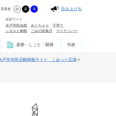
読み上げる
背景色
白
黒
青
注目ワード
水戸市民会館
みとちゃり
子育て
ふるさと納税
ごみの収集日
マイナンバー
産業・しごと・開発
市政
水戸市市民活動情報サイト こみっと広場
>