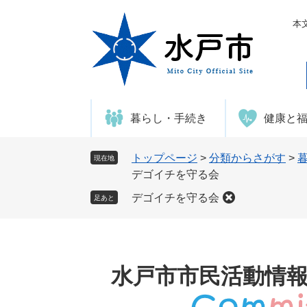
ペ
メ
ー
ニ
本
ジ
ュ
の
ー
先
を
頭
飛
で
ば
暮らし・手続き
健康と
す
し
。
て
本
トップページ
>
分類からさがす
>
現在地
文
デゴイチを守る会
へ
デゴイチを守る会
足あと
水戸市市民活動情