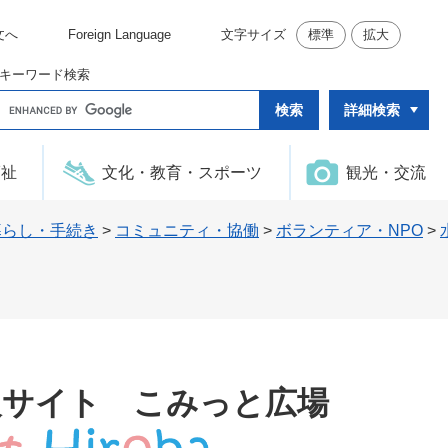
文へ
Foreign Language
文字サイズ
標準
拡大
キーワード検索
G
詳細検索
o
o
g
l
福祉
文化・教育・スポーツ
観光・交流
e
カ
ス
タ
暮らし・手続き
>
コミュニティ・協働
>
ボランティア・NPO
>
ム
検
索
報サイト こみっと広場