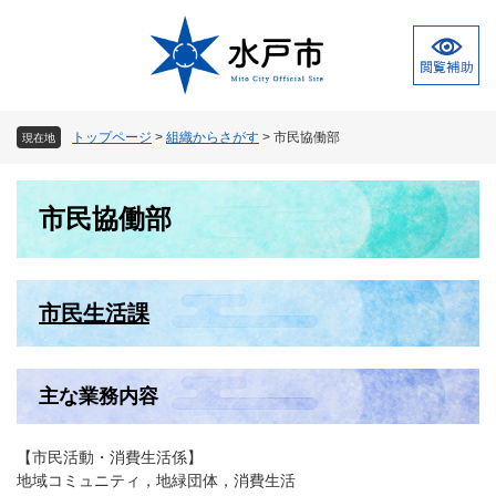
ペ
メ
ー
ニ
ジ
ュ
の
ー
先
を
頭
飛
トップページ
>
組織からさがす
>
市民協働部
現在地
で
ば
す
し
本
。
て
市民協働部
文
本
文
へ
市民生活課
主な業務内容
【市民活動・消費生活係】
地域コミュニティ，地緑団体，消費生活