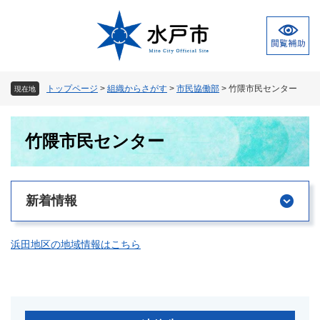
ペ
メ
ー
ニ
ジ
ュ
の
ー
先
を
頭
飛
トップページ
>
組織からさがす
>
市民協働部
>
竹隈市民センター
現在地
で
ば
す
し
本
。
て
竹隈市民センター
文
本
文
へ
新着情報
浜田地区の地域情報はこちら