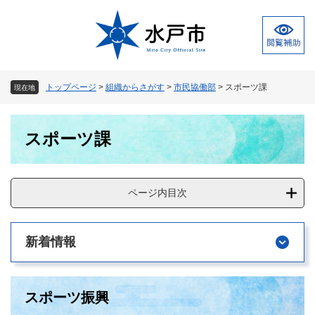
ペ
メ
ー
ニ
ジ
ュ
の
ー
先
を
頭
飛
トップページ
>
組織からさがす
>
市民協働部
>
スポーツ課
現在地
で
ば
す
し
本
。
て
スポーツ課
文
本
文
へ
ページ内目次
新着情報
スポーツ振興