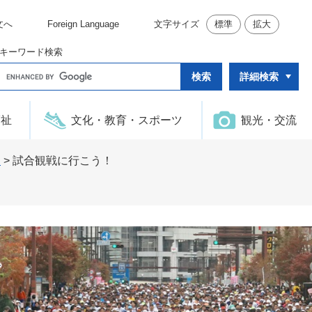
文へ
Foreign Language
文字サイズ
標準
拡大
キーワード検索
G
詳細検索
o
o
g
l
福祉
文化・教育・スポーツ
観光・交流
e
カ
ス
タ
ト
>
試合観戦に行こう！
ム
検
索
ト