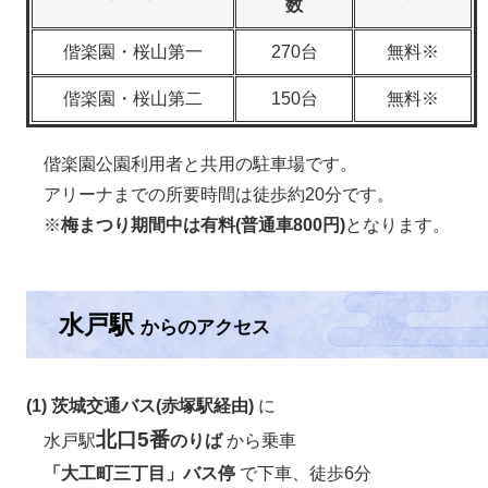
数
偕楽園・桜山第一
270台
無料※
偕楽園・桜山第二
150台
無料※
偕楽園公園利用者と共用の駐車場です。
アリーナまでの所要時間は徒歩約20分です。
※
梅まつり期間中は有料(普通車800円)
となります。
水戸駅
からのアクセス
(1) 茨城交通バス(赤塚駅経由)
に
北口5番
水戸駅
のりば
から乗車
「大工町三丁目」バス停
で下車、徒歩6分