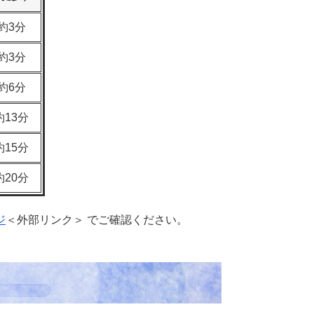
約3分
約3分
約6分
約13分
約15分
約20分
ジ
＜外部リンク＞
でご確認ください。