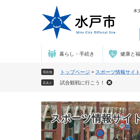
ペ
メ
ー
ニ
本
ジ
ュ
の
ー
先
を
頭
飛
で
ば
暮らし・手続き
健康と
す
し
。
て
本
トップページ
>
スポーツ情報サイ
現在地
文
試合観戦に行こう！
足あと
へ
スポーツ情報サイ