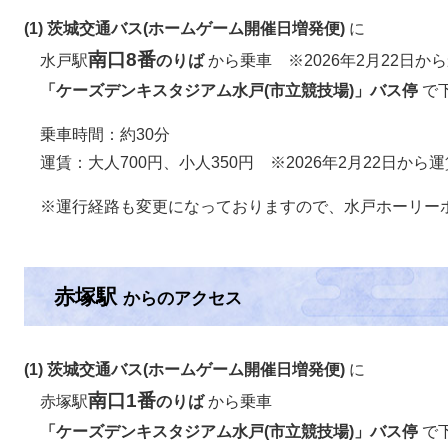
(1) 茨城交通バス(ホームゲーム開催日増発便)
に
南口8番
水戸駅
のりば
から乗車 ※2026年2月22日か
「ケーズデンキスタジアム水戸(市立競技場)」バス停
で
乗車時間：約30分
運賃：大人700円、小人350円 ※2026年2月22日から
※運行経路も変更になっておりますので、水戸ホーリー
赤塚駅
からのアクセス
(1) 茨城交通バス(ホームゲーム開催日増発便)
に
南口1番
赤塚駅
のりば
から乗車
「ケーズデンキスタジアム水戸(市立競技場)」バス停
で