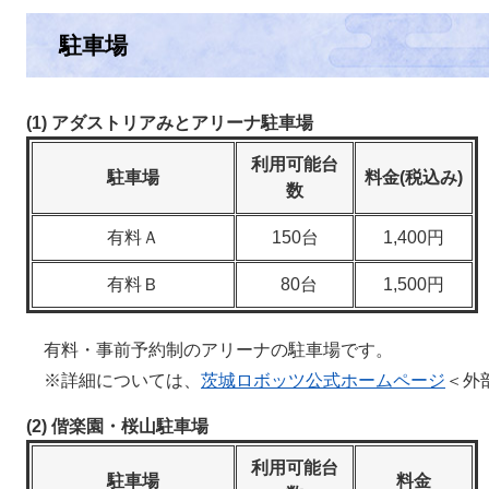
駐車場
(1) アダストリアみとアリーナ駐車場
利用可能台
駐車場
料金(税込み)
数
有料Ａ
150台
1,400円
有料Ｂ
80台
1,500円
有料・事前予約制のアリーナの駐車場です。
※詳細については、
茨城ロボッツ公式ホームページ
＜外
(2) 偕楽園・桜山駐車場
利用可能台
駐車場
料金