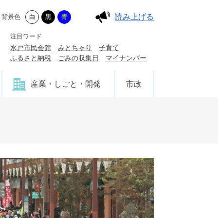
読み上げる
背景色
白
黒
青
注目ワード
水戸市民会館
みとちゃり
子育て
ふるさと納税
ごみの収集日
マイナンバー
産業・しごと・開発
市政