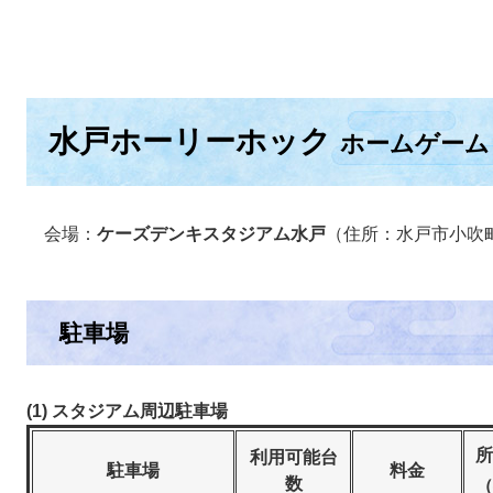
水戸ホーリーホック
ホームゲーム
会場：
ケーズデンキスタジアム水戸
（住所：水戸市小吹町2
駐車場
(1) スタジアム周辺駐車場
所
利用可能台
駐車場
料金
数
（