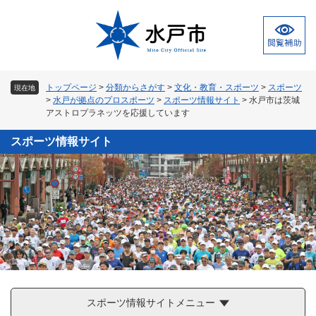
ペ
メ
ー
ニ
ジ
ュ
の
ー
先
を
頭
飛
トップページ
>
分類からさがす
>
文化・教育・スポーツ
>
スポーツ
現在地
で
ば
>
水戸が拠点のプロスポーツ
>
スポーツ情報サイト
>
水戸市は茨城
す
し
アストロプラネッツを応援しています
。
て
本
スポーツ情報サイト
文
へ
スポーツ情報サイトメニュー