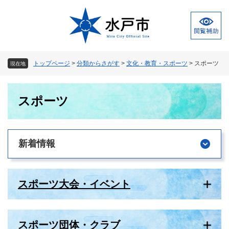
ペ
メ
ー
ニ
ジ
ュ
の
ー
先
を
頭
飛
トップページ
>
分類からさがす
>
文化・教育・スポーツ
>
スポーツ
現在地
で
ば
す
し
本
。
て
スポーツ
文
本
文
へ
新着情報
スポーツ大会・イベント
スポーツ団体・クラブ