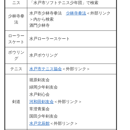
ニス
「水戸市ソフトテニス少年団」で検索
水戸市少林寺拳法
少林寺拳法
＜外部リンク
少林寺拳
＞
内から検索
法
酒門少林寺
ローラー
水戸ローラースケート
スケート
ボウリン
水戸ボウリング
グ
テニス
水戸市テニス協会
＜外部リンク＞
堀原剣友会
緑岡少年剣友会
水戸剣心会
剣道
河和田剣友会
＜外部リンク＞
常澄青葉会
国田少年剣友会
水戸北辰館
＜外部リンク＞