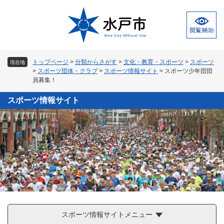
ペ
メ
ー
ニ
ジ
ュ
の
ー
先
を
頭
飛
トップページ
>
分類からさがす
>
文化・教育・スポーツ
>
スポーツ
現在地
で
ば
>
スポーツ団体・クラブ
>
スポーツ情報サイト
>
スポーツ少年団団
す
し
員募集！
。
て
本
スポーツ情報サイト
文
へ
スポーツ情報サイトメニュー