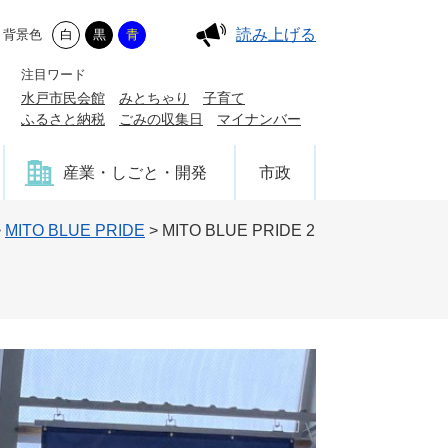
読み上げる
背景色
白
黒
青
注目ワード
水戸市民会館
みとちゃり
子育て
ふるさと納税
ごみの収集日
マイナンバー
産業・しごと・開発
市政
>
MITO BLUE PRIDE
>
MITO BLUE PRIDE 2