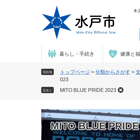
ペ
メ
ー
ニ
本
ジ
ュ
の
ー
先
を
頭
飛
で
ば
暮らし・手続き
健康と
す
し
。
て
本
トップページ
>
分類からさがす
>
現在地
文
023
へ
MITO BLUE PRIDE 2023
足あと
MITO BLUE PRIDE