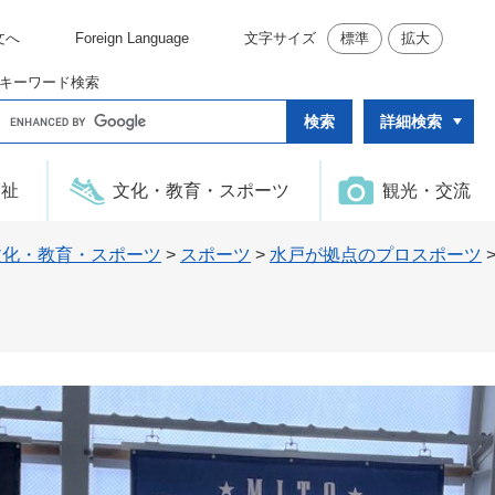
文へ
Foreign Language
文字サイズ
標準
拡大
キーワード検索
G
詳細検索
o
o
g
l
福祉
文化・教育・スポーツ
観光・交流
e
カ
ス
タ
文化・教育・スポーツ
>
スポーツ
>
水戸が拠点のプロスポーツ
ム
検
索