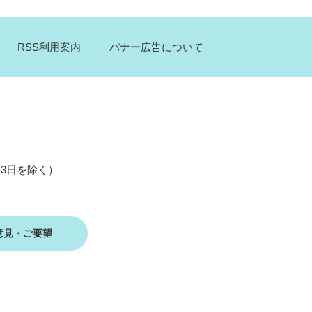
RSS利用案内
バナー広告について
月3日を除く）
意見・ご要望