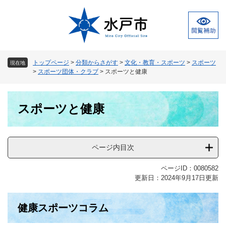
ペ
メ
ー
ニ
ジ
ュ
の
ー
先
を
頭
飛
トップページ
>
分類からさがす
>
文化・教育・スポーツ
>
スポーツ
現在地
で
ば
>
スポーツ団体・クラブ
>
スポーツと健康
す
し
。
て
本
本
スポーツと健康
文
文
へ
ページ内目次
ページID：0080582
更新日：2024年9月17日更新
​健康スポーツコラム