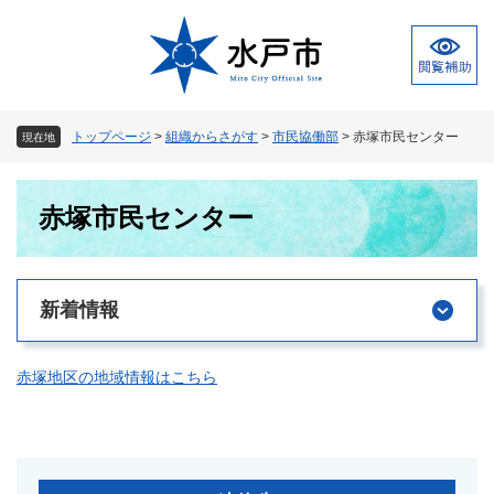
ペ
メ
ー
ニ
ジ
ュ
の
ー
先
を
頭
飛
トップページ
>
組織からさがす
>
市民協働部
>
赤塚市民センター
現在地
で
ば
す
し
本
。
て
赤塚市民センター
文
本
文
へ
新着情報
赤塚地区の地域情報はこちら