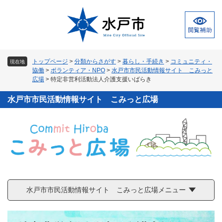
ペ
メ
ー
ニ
ジ
ュ
の
ー
先
を
頭
飛
トップページ
>
分類からさがす
>
暮らし・手続き
>
コミュニティ・
現在地
で
ば
協働
>
ボランティア・NPO
>
水戸市市民活動情報サイト こみっと
す
し
広場
>
特定非営利活動法人介護支援いばらき
。
て
本
水戸市市民活動情報サイト こみっと広場
文
へ
水戸市市民活動情報サイト こみっと広場メニュー
本