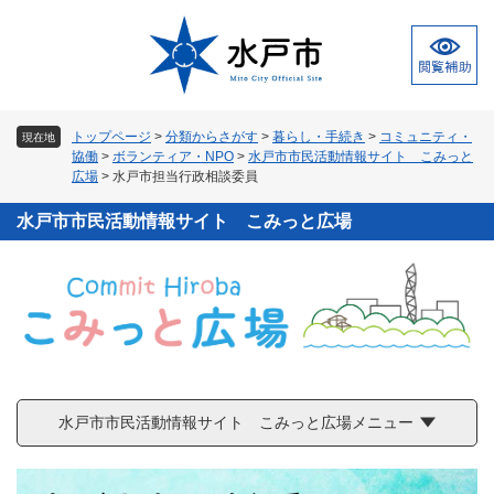
ペ
メ
ー
ニ
ジ
ュ
の
ー
先
を
頭
飛
トップページ
>
分類からさがす
>
暮らし・手続き
>
コミュニティ・
現在地
で
ば
協働
>
ボランティア・NPO
>
水戸市市民活動情報サイト こみっと
す
し
広場
>
水戸市担当行政相談委員
。
て
本
水戸市市民活動情報サイト こみっと広場
文
へ
水戸市市民活動情報サイト こみっと広場メニュー
本