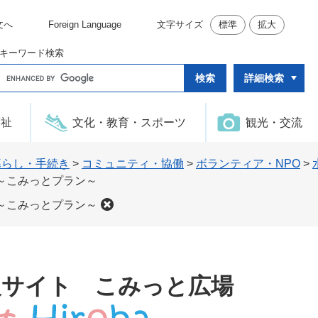
文へ
Foreign Language
文字サイズ
標準
拡大
キーワード検索
G
詳細検索
o
o
g
l
福祉
文化・教育・スポーツ
観光・交流
e
カ
ス
タ
暮らし・手続き
>
コミュニティ・協働
>
ボランティア・NPO
>
ム
～こみっとプラン～
検
索
～こみっとプラン～
報サイト こみっと広場