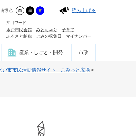
読み上げる
背景色
白
黒
青
注目ワード
水戸市民会館
みとちゃり
子育て
ふるさと納税
ごみの収集日
マイナンバー
産業・しごと・開発
市政
水戸市市民活動情報サイト こみっと広場
>