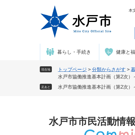
ペ
メ
ー
ニ
本
ジ
ュ
の
ー
先
を
頭
飛
で
ば
暮らし・手続き
健康と
す
し
。
て
本
トップページ
>
分類からさがす
>
現在地
文
水戸市協働推進基本計画（第2次）
へ
水戸市協働推進基本計画（第2次）
足あと
水戸市市民活動情