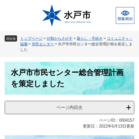
ペ
メ
ー
ニ
ジ
ュ
の
ー
先
を
頭
飛
トップページ
>
分類からさがす
>
暮らし・手続き
>
コミュニティ・
現在地
で
ば
協働
>
市民センター
>
水戸市市民センター総合管理計画を策定しま
す
し
した
。
て
本
本
文
水戸市市民センター総合管理計画
文
へ
を策定しました
ページ内目次
ページID：0004157
更新日：2022年6月13日更新