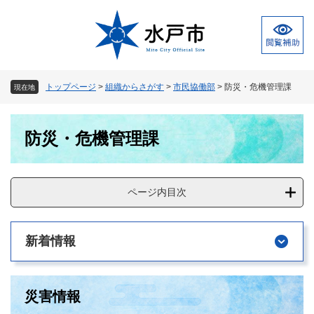
ペ
メ
ー
ニ
ジ
ュ
の
ー
先
を
頭
飛
トップページ
>
組織からさがす
>
市民協働部
>
防災・危機管理課
現在地
で
ば
す
し
本
。
て
防災・危機管理課
文
本
文
へ
ページ内目次
新着情報
災害情報