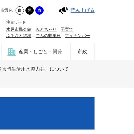
読み上げる
背景色
白
黒
青
注目ワード
水戸市民会館
みとちゃり
子育て
ふるさと納税
ごみの収集日
マイナンバー
産業・しごと・開発
市政
災害時生活用水協力井戸について