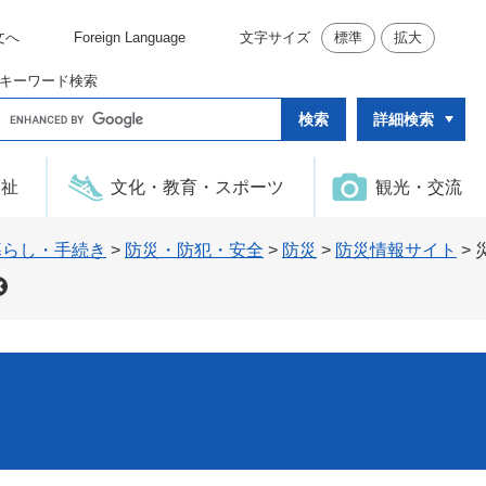
文へ
Foreign Language
文字サイズ
標準
拡大
キーワード検索
G
詳細検索
o
o
g
l
福祉
文化・教育・スポーツ
観光・交流
e
カ
ス
タ
暮らし・手続き
>
防災・防犯・安全
>
防災
>
防災情報サイト
>
ム
検
索