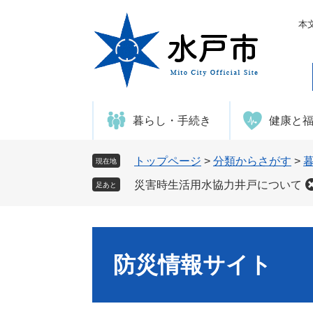
ペ
メ
ー
ニ
本
ジ
ュ
の
ー
先
を
頭
飛
で
ば
暮らし・手続き
健康と
す
し
。
て
本
トップページ
>
分類からさがす
>
現在地
文
災害時生活用水協力井戸について
足あと
へ
防災情報サイト