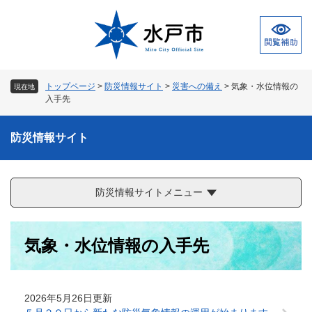
ペ
メ
ー
ニ
ジ
ュ
の
ー
先
を
頭
飛
トップページ
>
防災情報サイト
>
災害への備え
>
気象・水位情報の
現在地
で
ば
入手先
す
し
。
て
防災情報サイト
本
文
へ
防災情報サイトメニュー
本
気象・水位情報の入手先
文
2026年5月26日更新