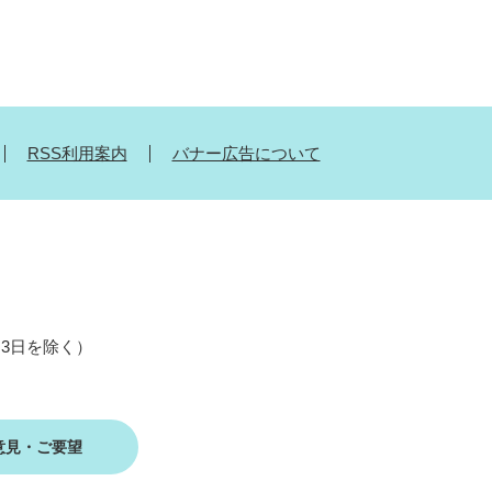
RSS利用案内
バナー広告について
月3日を除く）
意見・ご要望