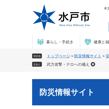
ペ
メ
ー
ニ
本
ジ
ュ
の
ー
先
を
頭
飛
で
ば
暮らし・手続き
健康と
す
し
。
て
本
トップページ
>
防災情報サイト
>
現在地
文
武力攻撃・テロへの備え
足あと
へ
防災情報サイト