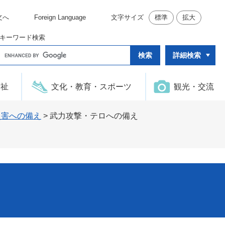
文へ
Foreign Language
文字サイズ
標準
拡大
キーワード検索
G
詳細検索
o
o
g
l
福祉
文化・教育・スポーツ
観光・交流
e
カ
ス
タ
災害への備え
>
武力攻撃・テロへの備え
ム
検
索