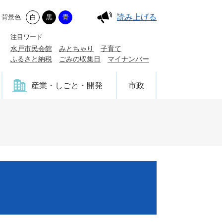
読み上げる
背景色
白
黒
青
注目ワード
水戸市民会館
みとちゃり
子育て
ふるさと納税
ごみの収集日
マイナンバー
産業・しごと・開発
市政