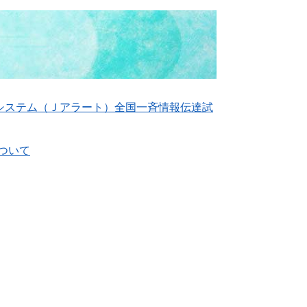
報システム（Ｊアラート）全国一斉情報伝達試
ついて