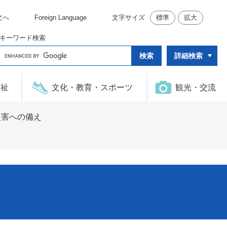
文へ
Foreign Language
文字サイズ
標準
拡大
キーワード検索
G
詳細検索
o
o
g
l
福祉
文化・教育・スポーツ
観光・交流
e
カ
ス
タ
災害への備え
ム
検
索