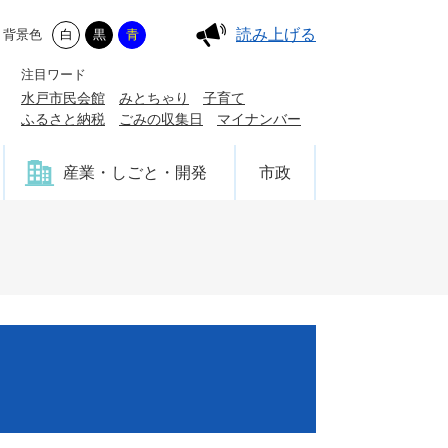
読み上げる
背景色
白
黒
青
注目ワード
水戸市民会館
みとちゃり
子育て
ふるさと納税
ごみの収集日
マイナンバー
産業・しごと・開発
市政