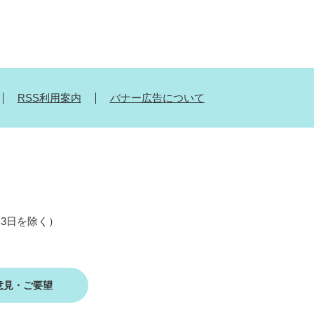
RSS利用案内
バナー広告について
月3日を除く）
意見・ご要望