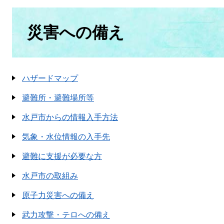
本
文
災害への備え
ハザードマップ
避難所・避難場所等
水戸市からの情報入手方法
気象・水位情報の入手先
避難に支援が必要な方
水戸市の取組み
原子力災害への備え
武力攻撃・テロへの備え