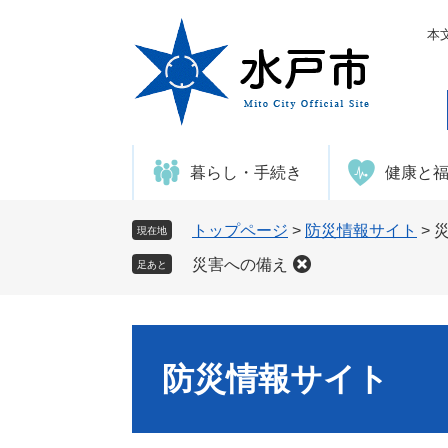
ペ
メ
ー
ニ
本
ジ
ュ
の
ー
先
を
頭
飛
で
ば
暮らし・手続き
健康と
す
し
。
て
本
トップページ
>
防災情報サイト
>
現在地
文
災害への備え
足あと
へ
防災情報サイト