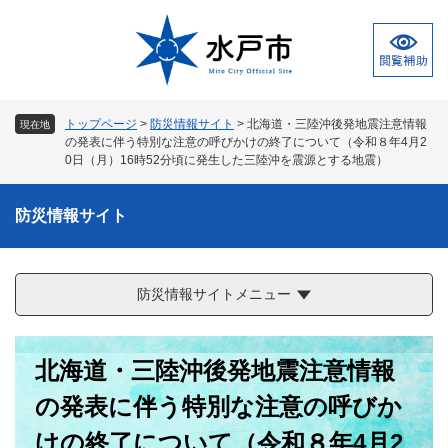
ペ
メ
ー
ニ
ジ
ュ
の
ー
先
を
頭
飛
トップページ
>
防災情報サイト
>
北海道・三陸沖後発地震注意情報
現在地
で
ば
の発表に伴う特別な注意の呼びかけの終了について（令和８年4月2
す
し
0日（月）16時52分頃に発生した三陸沖を震源とする地震）
。
て
本
防災情報サイト
文
へ
防災情報サイトメニュー
本
北海道・三陸沖後発地震注意情報
文
の発表に伴う特別な注意の呼びか
けの終了について（令和８年4月2