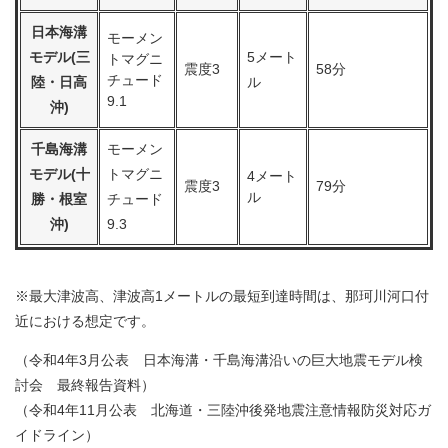
日本海溝
モーメン
モデル(三
5メート
トマグニ
震度3
58分
チュード
陸・日高
ル
9.1
沖)
千島海溝
モーメン
モデル(十
トマグニ
4メート
震度3
79分
ル
勝・根室
チュード
沖)
9.3
※最大津波高、津波高1メートルの最短到達時間は、那珂川河口付
近における想定です。
（令和4年3月公表 日本海溝・千島海溝沿いの巨大地震モデル検
討会 最終報告資料）
（令和4年11月公表 北海道・三陸沖後発地震注意情報防災対応ガ
イドライン）