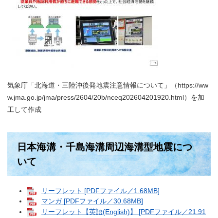
気象庁「北海道・三陸沖後発地震注意情報について」（https://ww
w.jma.go.jp/jma/press/2604/20b/nceq202604201920.html）を加
工して作成
日本海溝・千島海溝周辺海溝型地震につ
いて
リーフレット [PDFファイル／1.68MB]
マンガ [PDFファイル／30.68MB]
リーフレット【英語(English)】 [PDFファイル／21.91