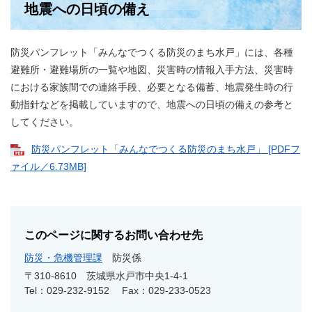
地震への日頃の備え
防災パンフレット「みんなでつくる防災のまち水戸」には、各種
避難所・避難場所の一覧や地図、災害時の情報入手方法、災害時
における家族間での連絡手段、必要となる備蓄、地震発生時の行
動指針などを掲載していますので、地震への日頃の備えの参考と
してください。
防災パンフレット「みんなでつくる防災のまち水戸」 [PDFフ
ァイル／6.73MB]
このページに関するお問い合わせ先
防災・危機管理課
防災係
〒310-8610
茨城県水戸市中央1-4-1
Tel：029-232-9152
Fax：029-233-0523