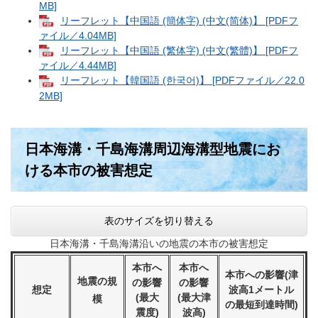
MB]
リーフレット【中国語 (簡体字) (中文(简体)】 [PDFフ
ァイル／4.04MB]
リーフレット【中国語 (繁体字) (中文(繁體)】 [PDFフ
ァイル／4.44MB]
リーフレット【韓国語 (한국어)】 [PDFファイル／22.0
2MB]
日本海溝・千島海溝周辺海溝型地震にお
ける本市の被害想定
表のサイズを切り替える
日本海溝・千島海溝沿いの地震の本市の被害想定
本市へ
本市へ
本市への影響(
津
地震の規
の影響
の影響
想定
波高1
メートル
(最大
(
最大津
模
の最短到達時間)
震度)
波高)