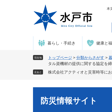
ペ
メ
ー
ニ
本
ジ
ュ
の
ー
先
を
頭
飛
で
ば
暮らし・手続き
健康と
す
し
。
て
本
トップページ
>
分類からさがす
>
現在地
文
タル資機材の提供に関する協定を締
へ
株式会社アクティオと災害時等にお
足あと
防災情報サイト