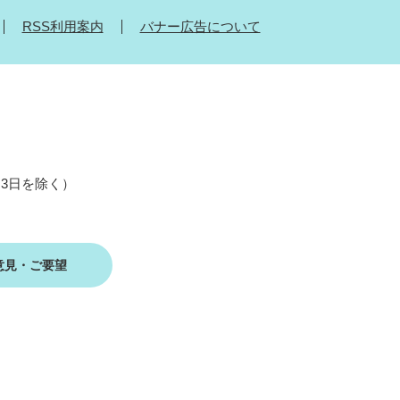
RSS利用案内
バナー広告について
月3日を除く）
意見・ご要望