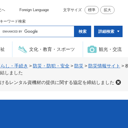
文へ
Foreign Language
文字サイズ
標準
拡大
キーワード検索
G
詳細検索
o
o
g
l
福祉
文化・教育・スポーツ
観光・交流
e
カ
ス
タ
暮らし・手続き
>
防災・防犯・安全
>
防災
>
防災情報サイト
>
ム
結しました
検
索
けるレンタル資機材の提供に関する協定を締結しました