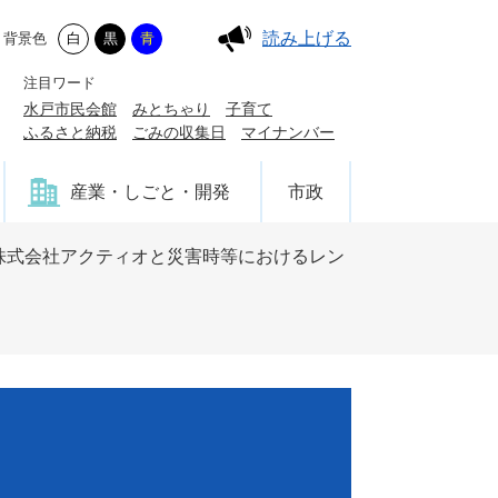
読み上げる
背景色
白
黒
青
注目ワード
水戸市民会館
みとちゃり
子育て
ふるさと納税
ごみの収集日
マイナンバー
産業・しごと・開発
市政
株式会社アクティオと災害時等におけるレン