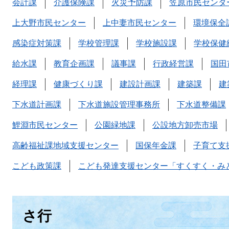
会計課
介護保険課
火災予防課
笠原市民センタ
上大野市民センター
上中妻市民センター
環境保全
感染症対策課
学校管理課
学校施設課
学校保健
給水課
教育企画課
議事課
行政経営課
国田
経理課
健康づくり課
建設計画課
建築課
建
下水道計画課
下水道施設管理事務所
下水道整備課
鯉淵市民センター
公園緑地課
公設地方卸売市場
高齢福祉課地域支援センター
国保年金課
子育て支
こども政策課
こども発達支援センター「すくすく・み
さ行