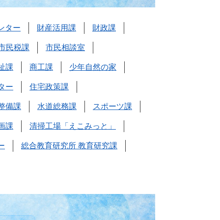
ンター
財産活用課
財政課
市民税課
市民相談室
祉課
商工課
少年自然の家
ター
住宅政策課
整備課
水道総務課
スポーツ課
画課
清掃工場「えこみっと」
ー
総合教育研究所 教育研究課