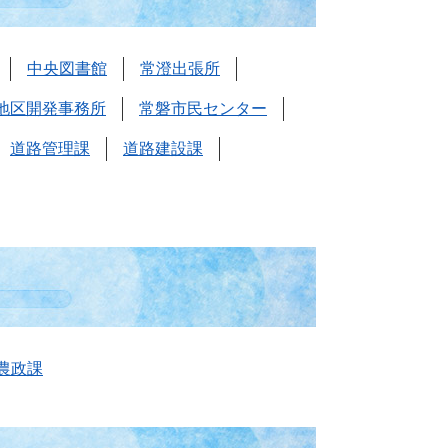
中央図書館
常澄出張所
地区開発事務所
常磐市民センター
道路管理課
道路建設課
農政課