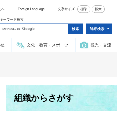
文へ
Foreign Language
文字サイズ
標準
拡大
キーワード検索
G
詳細検索
o
o
g
l
福祉
文化・教育・スポーツ
観光・交流
e
カ
ス
タ
ム
検
索
本
文
組織からさがす