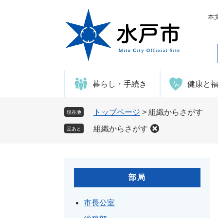
ペ
メ
ー
ニ
本
ジ
ュ
の
ー
先
を
頭
飛
で
ば
暮らし・手続き
健康と
す
し
。
て
本
トップページ
>
組織からさがす
現在地
文
組織からさがす
足あと
へ
部局
市長公室