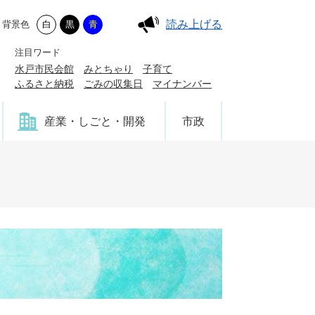
読み上げる
背景色
白
黒
青
注目ワード
水戸市民会館
みとちゃり
子育て
ふるさと納税
ごみの収集日
マイナンバー
産業・しごと・開発
市政