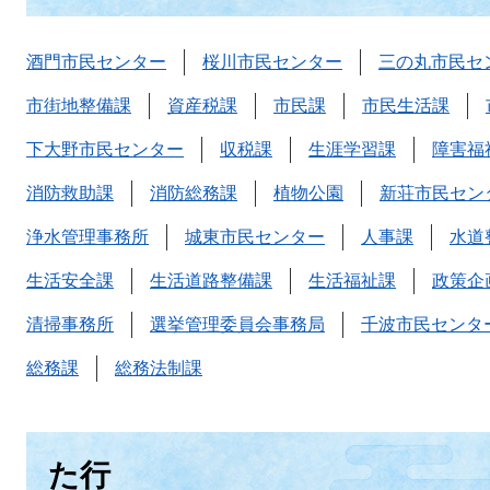
酒門市民センター
桜川市民センター
三の丸市民セ
市街地整備課
資産税課
市民課
市民生活課
下大野市民センター
収税課
生涯学習課
障害福
消防救助課
消防総務課
植物公園
新荘市民セン
浄水管理事務所
城東市民センター
人事課
水道
生活安全課
生活道路整備課
生活福祉課
政策企
清掃事務所
選挙管理委員会事務局
千波市民センタ
総務課
総務法制課
た行