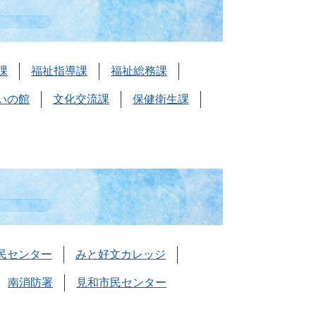
課
福祉指導課
福祉総務課
いの館
文化交流課
保健衛生課
民センター
みと好文カレッジ
南消防署
見和市民センター