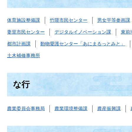
体育施設整備課
竹隈市民センター
男女平等参画課
妻里市民センター
デジタルイノベーション課
東前
都市計画課
動物愛護センター「あにまるっとみと」
土木補修事務所
な行
農業委員会事務局
農業環境整備課
農産振興課