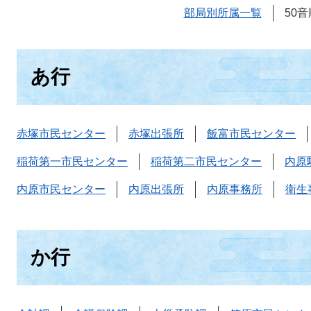
部局別所属一覧
50
あ行
赤塚市民センター
赤塚出張所
飯富市民センター
稲荷第一市民センター
稲荷第二市民センター
内原
内原市民センター
内原出張所
内原事務所
衛生
か行