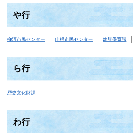
や行
柳河市民センター
山根市民センター
幼児保育課
ら行
歴史文化財課
わ行