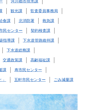
ー
河川都市排水課
課
観光課
監査委員事務局
給食課
北消防署
救急課
市民センター
契約検査課
築指導課
下水道管路維持課
下水道総務課
交通政策課
高齢福祉課
援課
寿市民センター
と」
五軒市民センター
ごみ減量課