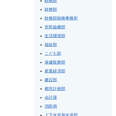
総務部
財務部
財務部税務事務所
市民協働部
生活環境部
福祉部
こども部
保健医療部
産業経済部
建設部
都市計画部
会計課
消防局
上下水道局水道部