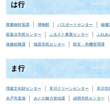
は行
廃棄物対策課
博物館
パスポートセンター
秘書
双葉台市民センター
ふるさと農業センター
ふれあ
保健総務課
堀原市民センター
防災・危機管理課
ま行
埋蔵文化財センター
見川クリーンセンター
見川市
水戸市斎場
みとの魅力発信課
緑岡市民センター