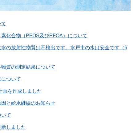
いて
素化合物（PFOS及びPFOA）について
道水の放射性物質は不検出です。水戸市の水は安全です（6
性物質の測定結果について
況について
査計画を作成しました
原因と給水継続のお知らせ
ついて
更新しました