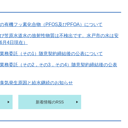
の有機フッ素化合物（PFOS及びPFOA）について
び笠原水道水の放射性物質は不検出です。水戸市の水は安
6月4日現在）
業務委託（その1）随意契約締結後の公表について
業務委託（その2，その3，その4）随意契約締結後の公表
臭気発生原因と給水継続のお知らせ
新着情報のRSS