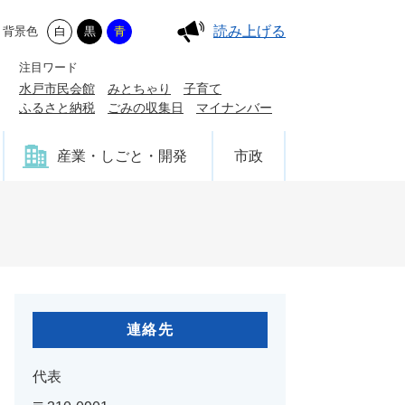
読み上げる
背景色
白
黒
青
注目ワード
水戸市民会館
みとちゃり
子育て
ふるさと納税
ごみの収集日
マイナンバー
産業・しごと・開発
市政
連絡先
代表