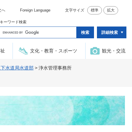
文へ
Foreign Language
文字サイズ
標準
拡大
キーワード検索
G
詳細検索
o
o
g
l
福祉
文化・教育・スポーツ
観光・交流
e
カ
ス
タ
上下水道局水道部
>
浄水管理事務所
ム
検
索