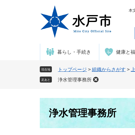
ペ
メ
ー
ニ
本
ジ
ュ
の
ー
先
を
頭
飛
で
ば
暮らし・手続き
健康と
す
し
。
て
本
トップページ
>
組織からさがす
>
現在地
文
浄水管理事務所
足あと
へ
本
文
浄水管理事務所