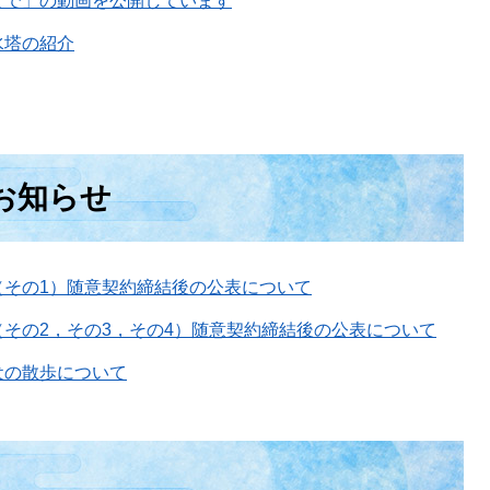
まで」の動画を公開しています
水塔の紹介
お知らせ
（その1）随意契約締結後の公表について
その2，その3，その4）随意契約締結後の公表について
犬の散歩について