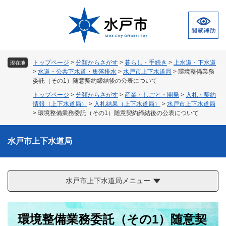
ペ
メ
ー
ニ
ジ
ュ
の
ー
先
を
頭
飛
トップページ
>
分類からさがす
>
暮らし・手続き
>
上水道・下水道
現在地
で
ば
>
水道・公共下水道・集落排水
>
水戸市上下水道局
>
環境整備業務
す
し
委託（その1）随意契約締結後の公表について
。
て
トップページ
>
分類からさがす
>
産業・しごと・開発
>
入札・契約
本
情報（上下水道局）
>
入札結果（上下水道局）
>
水戸市上下水道局
文
>
環境整備業務委託（その1）随意契約締結後の公表について
へ
水戸市上下水道局
水戸市上下水道局メニュー
本
環境整備業務委託（その1）随意契
文