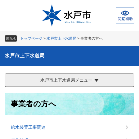
ペ
メ
ー
ニ
ジ
ュ
の
ー
先
を
頭
飛
トップページ
>
水戸市上下水道局
>
事業者の方へ
現在地
で
ば
す
し
。
て
水戸市上下水道局
本
文
へ
水戸市上下水道局メニュー
本
事業者の方へ
文
給水装置工事関連