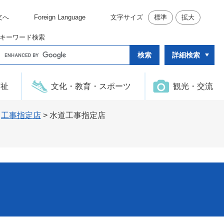
文へ
Foreign Language
文字サイズ
標準
拡大
キーワード検索
G
詳細検索
o
o
g
l
福祉
文化・教育・スポーツ
観光・交流
e
カ
ス
タ
>
工事指定店
>
水道工事指定店
ム
検
索