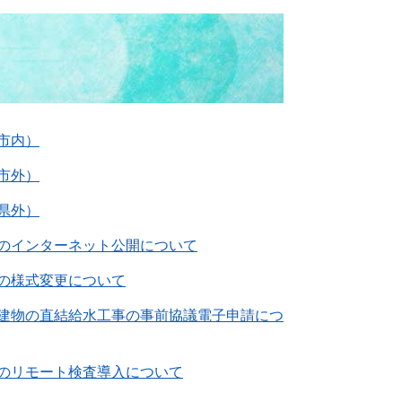
市内）
市外）
県外）
のインターネット公開について
の様式変更について
建物の直結給水工事の事前協議電子申請につ
のリモート検査導入について