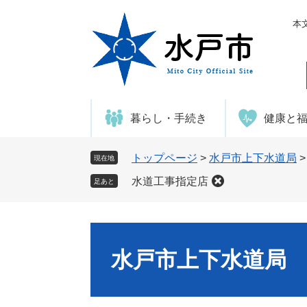
ペ
メ
ー
ニ
本
ジ
ュ
の
ー
先
を
頭
飛
で
ば
暮らし・手続き
健康と
す
し
。
て
本
トップページ
>
水戸市上下水道局
現在地
文
水道工事指定店
足あと
へ
水戸市上下水道局