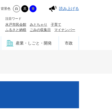
読み上げる
背景色
白
黒
青
注目ワード
水戸市民会館
みとちゃり
子育て
ふるさと納税
ごみの収集日
マイナンバー
産業・しごと・開発
市政