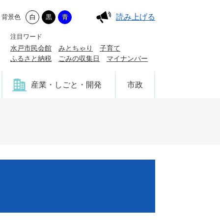
読み上げる
背景色
白
黒
青
注目ワード
水戸市民会館
みとちゃり
子育て
ふるさと納税
ごみの収集日
マイナンバー
産業・しごと・開発
市政