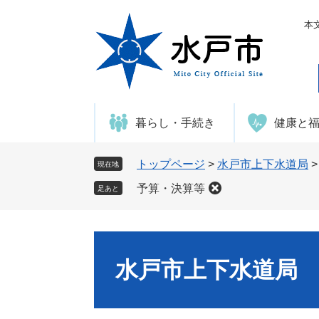
ペ
メ
ー
ニ
本
ジ
ュ
の
ー
先
を
頭
飛
で
ば
暮らし・手続き
健康と
す
し
。
て
本
トップページ
>
水戸市上下水道局
現在地
文
予算・決算等
足あと
へ
水戸市上下水道局