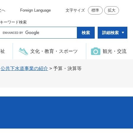
文へ
Foreign Language
文字サイズ
標準
拡大
キーワード検索
G
詳細検索
o
o
g
l
福祉
文化・教育・スポーツ
観光・交流
e
カ
ス
タ
>
公共下水道事業の紹介
>
予算・決算等
ム
検
索