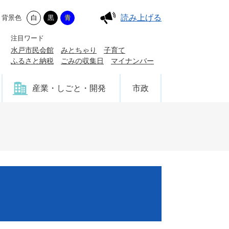
読み上げる
背景色
白
黒
青
注目ワード
水戸市民会館
みとちゃり
子育て
ふるさと納税
ごみの収集日
マイナンバー
産業・しごと・開発
市政