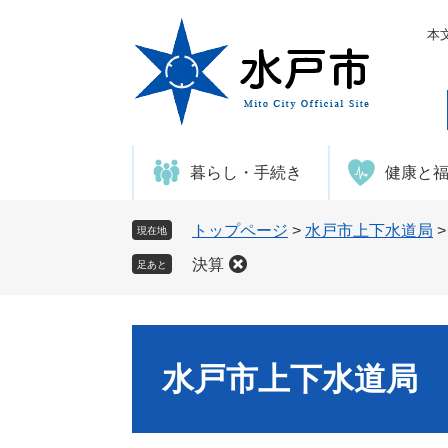
ペ
メ
ー
ニ
本
ジ
ュ
の
ー
先
を
頭
飛
で
ば
暮らし・手続き
健康と
す
し
。
て
本
トップページ
>
水戸市上下水道局
現在地
文
決算
足あと
へ
水戸市上下水道局