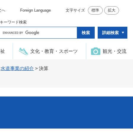
文へ
Foreign Language
文字サイズ
標準
拡大
キーワード検索
G
詳細検索
o
o
g
l
福祉
文化・教育・スポーツ
観光・交流
e
カ
ス
タ
>
水道事業の紹介
>
決算
ム
検
索