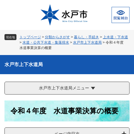
ペ
メ
ー
ニ
ジ
ュ
の
ー
先
を
頭
飛
トップページ
>
分類からさがす
>
暮らし・手続き
>
上水道・下水道
現在地
で
ば
>
水道・公共下水道・集落排水
>
水戸市上下水道局
>
令和４年度
す
し
水道事業決算の概要
。
て
本
水戸市上下水道局
文
へ
水戸市上下水道局メニュー
本
令和４年度 水道事業決算の概要
文
ページ内目次