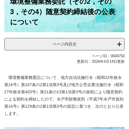
環境整備業務委託（その2，その
文
3，その4）随意契約締結後の公表
について
ページ内目次
ページID：0049750
更新日：2026年4月14日更新
環境整備業務委託について、地方自治法施行令（昭和22年政令
第16号）第167条の2第1項第3号及び地方公営企業法施行令（昭和
27年政令第403号）第21条の13第1項第3号の規程により随意契約
による契約を締結したので、水戸市財務規則（平成7年水戸市規則
第16号）第129条の2第1項第3号の規定に基づき、次のとおり公表
します。