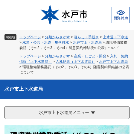
ペ
メ
ー
ニ
ジ
ュ
の
ー
先
を
頭
飛
トップページ
>
分類からさがす
>
暮らし・手続き
>
上水道・下水道
現在地
で
ば
>
水道・公共下水道・集落排水
>
水戸市上下水道局
>
環境整備業務
す
し
委託（その2，その3，その4）随意契約締結後の公表について
。
て
トップページ
>
分類からさがす
>
産業・しごと・開発
>
入札・契約
本
情報（上下水道局）
>
入札結果（上下水道局）
>
水戸市上下水道局
文
>
環境整備業務委託（その2，その3，その4）随意契約締結後の公表
へ
について
水戸市上下水道局
水戸市上下水道局メニュー
本