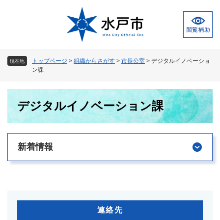
ペ
メ
ー
ニ
ジ
ュ
の
ー
先
を
頭
飛
トップページ
>
組織からさがす
>
市長公室
>
デジタルイノベーショ
現在地
で
ば
ン課
す
し
。
て
本
本
デジタルイノベーション課
文
文
へ
新着情報
連絡先