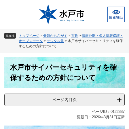
ペ
メ
ー
ニ
ジ
ュ
の
ー
先
を
頭
飛
トップページ
>
分類からさがす
>
市政
>
情報公開・個人情報保護・
現在地
で
ば
オープンデータ
>
デジタル化
>
水戸市サイバーセキュリティを確保
す
し
するための方針について
。
て
本
本
文
水戸市サイバーセキュリティを確
文
へ
保するための方針について
ページ内目次
ページID：0122887
更新日：2026年3月31日更新