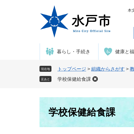
ペ
メ
ー
ニ
本
ジ
ュ
の
ー
先
を
頭
飛
で
ば
暮らし・手続き
健康と
す
し
。
て
本
トップページ
>
組織からさがす
>
現在地
文
学校保健給食課
足あと
へ
本
文
学校保健給食課