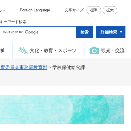
文へ
Foreign Language
文字サイズ
標準
拡大
キーワード検索
G
詳細検索
o
o
g
l
福祉
文化・教育・スポーツ
観光・交流
e
カ
ス
タ
教育委員会事務局教育部
>
学校保健給食課
ム
検
索