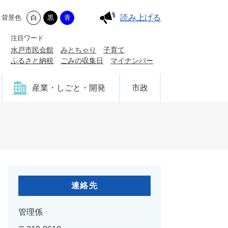
読み上げる
背景色
白
黒
青
注目ワード
水戸市民会館
みとちゃり
子育て
ふるさと納税
ごみの収集日
マイナンバー
産業・しごと・開発
市政
連絡先
管理係