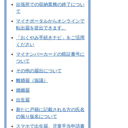
出張所での収納業務の終了につい
て
マイナポータルからオンラインで
転出届を提出できます。
「おくやみ手続きナビ」をご活用
ください
マイナンバーカードの暗証番号に
ついて
その他の届出について
離婚届（協議）
婚姻届
出生届
新たに戸籍に記載される方の氏名
の振り仮名について
スマホで出生届、児童手当申請書