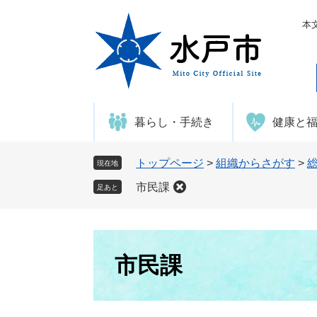
ペ
メ
ー
ニ
本
ジ
ュ
の
ー
先
を
頭
飛
で
ば
暮らし・手続き
健康と
す
し
。
て
本
トップページ
>
組織からさがす
>
現在地
文
市民課
足あと
へ
本
文
市民課