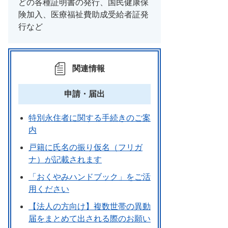
どの各種証明書の発行、国民健康保
険加入、医療福祉費助成受給者証発
行など
関連情報
申請・届出
特別永住者に関する手続きのご案
内
戸籍に氏名の振り仮名（フリガ
ナ）が記載されます
「おくやみハンドブック」をご活
用ください
【法人の方向け】複数世帯の異動
届をまとめて出される際のお願い