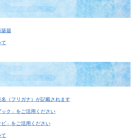
新築届
いて
仮名（フリガナ）が記載されます
ブック」をご活用ください
ナビ」をご活用ください
いて