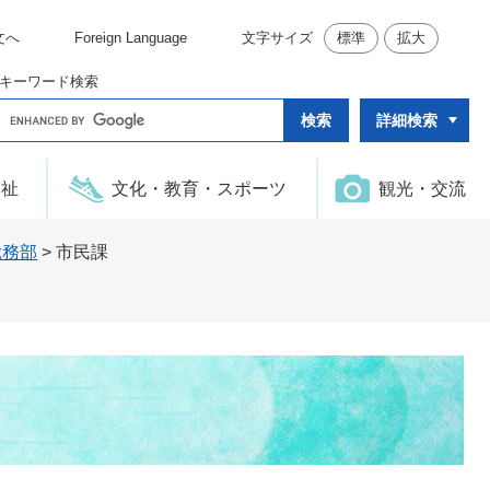
文へ
Foreign Language
文字サイズ
標準
拡大
キーワード検索
G
詳細検索
o
o
g
l
福祉
文化・教育・スポーツ
観光・交流
e
カ
ス
タ
総務部
>
市民課
ム
検
索