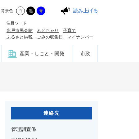
読み上げる
背景色
白
黒
青
注目ワード
水戸市民会館
みとちゃり
子育て
ふるさと納税
ごみの収集日
マイナンバー
産業・しごと・開発
市政
連絡先
管理調査係