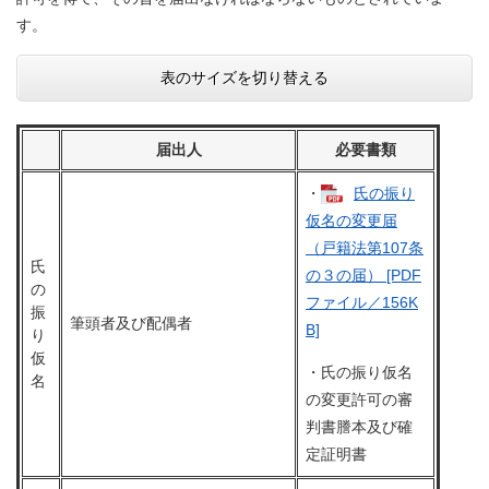
す。
表のサイズを切り替える
届出人
必要書類
・
氏の振り
仮名の変更届
（戸籍法第107条
氏
の３の届） [PDF
の
ファイル／156K
振
筆頭者及び配偶者
B]
り
仮
・氏の振り仮名
名
の変更許可の審
判書謄本及び確
定証明書