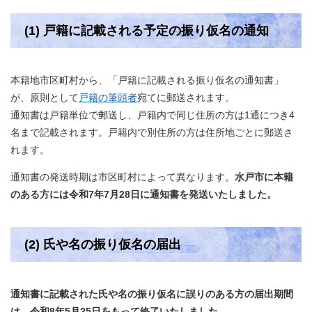
(1) 戸籍に記載される予定の振り仮名の通知
本籍地市区町村から、「戸籍に記載される振り仮名の通知書」
が、原則として
戸籍の筆頭者
宛てに郵送されます。
通知書は戸籍単位で郵送し、戸籍内で同じ住所の方は1通につき4
名まで記載されます。戸籍内で別住所の方は住所地ごとに郵送さ
れます。
​通知書の発送時期は市区町村によって異なります。
水戸市に本籍
のある方には令和7年7月28日に通知書を発送いたしました。
(2) 氏や名の振り仮名の届出
通知書に記載された氏や名の振り仮名に誤りのある方の届出期間
は、令和8年5月25日をもって終了いたしました。