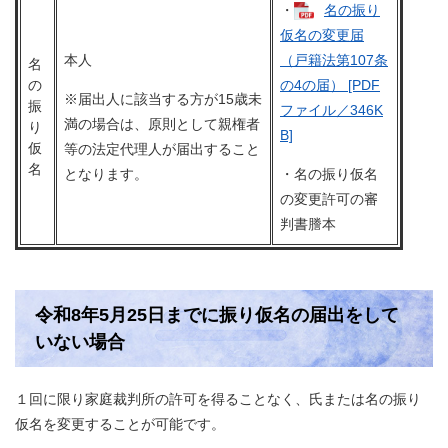
・
名の振り
仮名の変更届
本人
（戸籍法第107条
名
の
の4の届） [PDF
※届出人に該当する方が15歳未
振
ファイル／346K
満の場合は、原則として親権者
り
B]
仮
等の法定代理人が届出すること
名
となります。
・名の振り仮名
の変更許可の審
判書謄本
令和8年5月25日までに振り仮名の届出をして
いない場合
１回に限り家庭裁判所の許可を得ることなく、氏または名の振り
仮名を変更することが可能です。