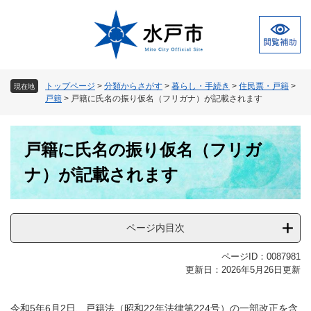
ペ
メ
ー
ニ
ジ
ュ
の
ー
先
を
頭
飛
トップページ
>
分類からさがす
>
暮らし・手続き
>
住民票・戸籍
>
現在地
で
ば
戸籍
>
戸籍に氏名の振り仮名（フリガナ）が記載されます
す
し
。
て
本
本
戸籍に氏名の振り仮名（フリガ
文
文
へ
ナ）が記載されます
ページ内目次
ページID：0087981
更新日：2026年5月26日更新
令和5年6月2日、戸籍法（昭和22年法律第224号）の一部改正を含